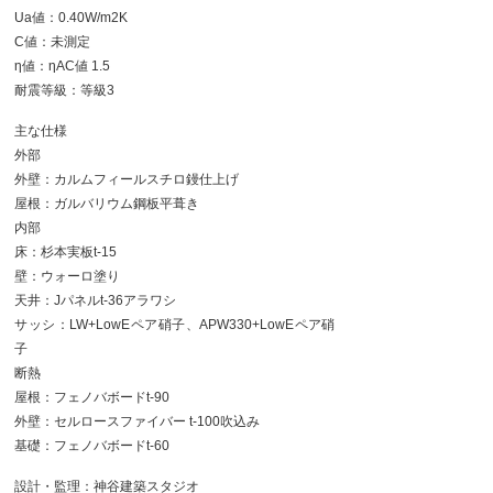
Ua値：0.40W/m2K
C値：未測定
η値：ηAC値 1.5
耐震等級：等級3
主な仕様
外部
外壁：カルムフィールスチロ鏝仕上げ
屋根：ガルバリウム鋼板平葺き
内部
床：杉本実板t-15
壁：ウォーロ塗り
天井：Jパネルt-36アラワシ
サッシ：LW+LowEペア硝子、APW330+LowEペア硝
子
断熱
屋根：フェノバボードt-90
外壁：セルロースファイバー t-100吹込み
基礎：フェノバボードt-60
設計・監理：神谷建築スタジオ