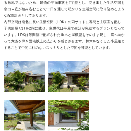
る敷地ではないため、建物の平面形状をT字型とし、突き出した生活空間を
余白＝庭が包み込むことで一日を通して明かりを生活空間に取り込めるよう
な配置計画としてあります。
内部空間は南北に長い生活空間（LDK）の両サイドに客間と主寝室を配し、
子供部屋だけを2階に載せ、主世代は平屋で生活が完結するプランとなって
います。LDKは等間隔で配置された垂木と屋根型をそのまま現し、庭へ向か
って意識を導き面積以上の広がりを感じさせます。棟木をなくした小屋組と
することで中間に柱のないスッキリとした空間を可能としています。