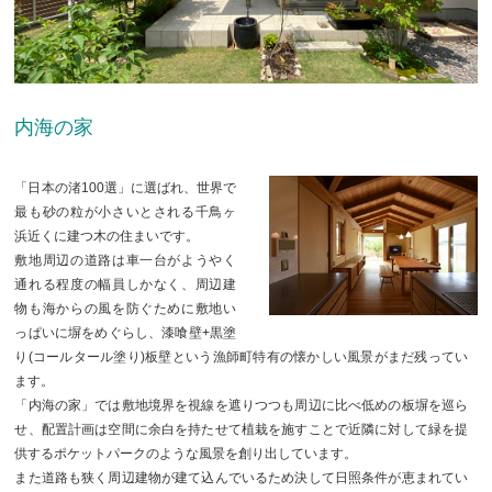
内海の家
「日本の渚100選」に選ばれ、世界で
最も砂の粒が小さいとされる千鳥ヶ
浜近くに建つ木の住まいです。
敷地周辺の道路は車一台がようやく
通れる程度の幅員しかなく、周辺建
物も海からの風を防ぐために敷地い
っぱいに塀をめぐらし、漆喰壁+黒塗
り(コールタール塗り)板壁という漁師町特有の懐かしい風景がまだ残ってい
ます。
「内海の家」では敷地境界を視線を遮りつつも周辺に比べ低めの板塀を巡ら
せ、配置計画は空間に余白を持たせて植栽を施すことで近隣に対して緑を提
供するポケットパークのような風景を創り出しています。
また道路も狭く周辺建物が建て込んでいるため決して日照条件が恵まれてい